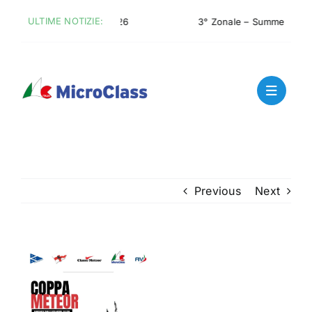
Skip
ULTIME NOTIZIE:
ra MicroClass Italia 2026
3° Zonale – Summer Micro C
to
content
Previous
Next
View
Larger
Image